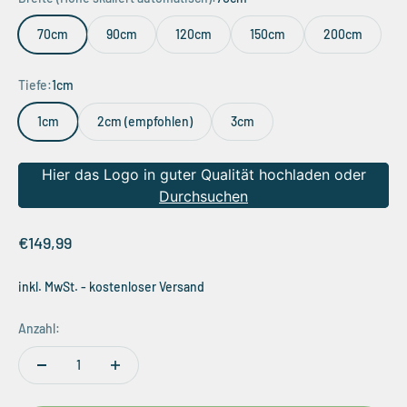
70cm
90cm
120cm
150cm
200cm
Tiefe:
1cm
1cm
2cm (empfohlen)
3cm
Hier das Logo in guter Qualität hochladen oder
Durchsuchen
Angebot
€149,99
inkl. MwSt. - kostenloser Versand
Anzahl: