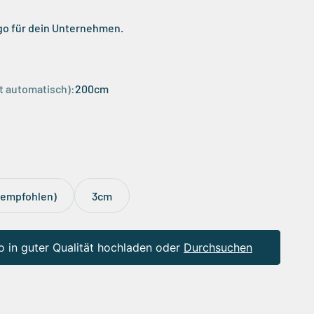
go für dein Unternehmen.
rt automatisch):
200cm
(empfohlen)
3cm
o in guter Qualität hochladen oder
Durchsuchen