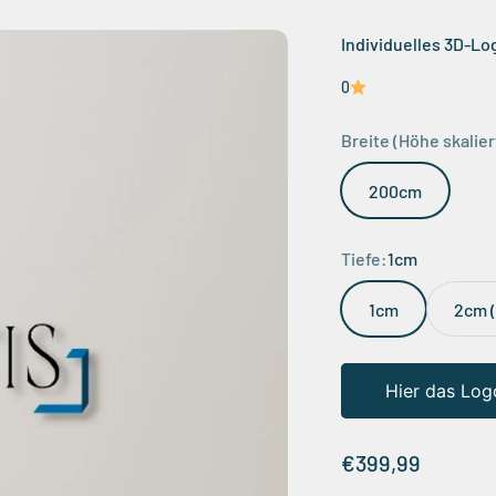
Individuelles 3D-Lo
0
Breite (Höhe skalie
200cm
Tiefe:
1cm
1cm
2cm 
Hier das Log
Angebot
€399,99