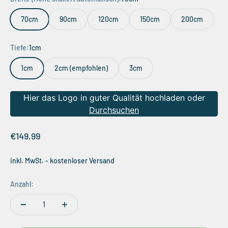
70cm
90cm
120cm
150cm
200cm
Tiefe:
1cm
1cm
2cm (empfohlen)
3cm
Hier das Logo in guter Qualität hochladen oder
Durchsuchen
Angebot
€149,99
inkl. MwSt. - kostenloser Versand
Anzahl: